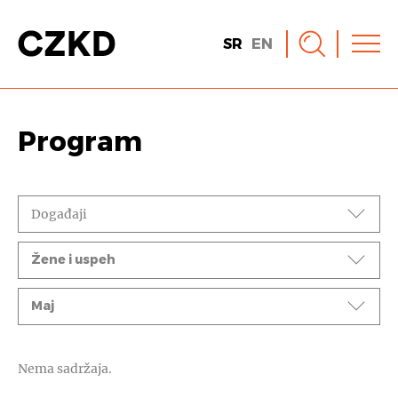
SR
EN
Program
Događaji
Ciklusi
Žene i uspeh
Mesec
Maj
Nema sadržaja.