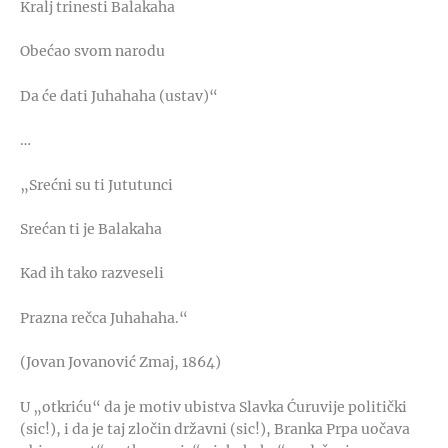
Kralj trinesti Balakaha
Obećao svom narodu
Da će dati Juhahaha (ustav)“
…
„Srećni su ti Jututunci
Srećan ti je Balakaha
Kad ih tako razveseli
Prazna rečca Juhahaha.“
(Jovan Jovanović Zmaj, 1864)
U „otkriću“ da je motiv ubistva Slavka Ćuruvije politički
(sic!), i da je taj zločin državni (sic!), Branka Prpa uočava