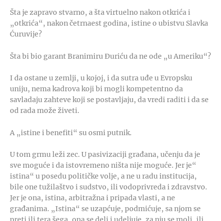
Šta je zapravo stvarno, a šta virtuelno nakon otkrića i
„otkrića“, nakon četrnaest godina, istine o ubistvu Slavka
Ćuruvije?
Šta bi bio garant Branimiru Đuriću da ne ode „u Ameriku“?
I da ostane u zemlji, u kojoj, i da sutra uđe u Evropsku
uniju, nema kadrova koji bi mogli kompetentno da
savladaju zahteve koji se postavljaju, da vredi raditi i da se
od rada može živeti.
A „istine i benefiti“ su osmi putnik.
U tom grmu leži zec. U pasivizaciji građana, učenju da je
sve moguće i da istovremeno ništa nije moguće. Jer je“
istina“ u posedu političke volje, a ne u radu institucija,
bile one tužilaštvo i sudstvo, ili vodoprivreda i zdravstvo.
Jer je ona, istina, arbitražna i pripada vlasti, a ne
građanima. „Istina“ se uzapćuje, podmićuje, sa njom se
preti ili tera šega, ona se deli i udeljuje, za nju se moli, ili