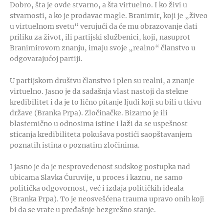
Dobro, šta je ovde stvarno, a šta virtuelno. I ko živi u
stvarnosti, a ko je prodavac magle. Branimir, koji je „živeo
u virtuelnom svetu“ verujući da će mu obrazovanje dati
priliku za život, ili partijski službenici, koji, nasuprot
Branimirovom znanju, imaju svoje „realno“ članstvo u
odgovarajućoj partiji.
U partijskom društvu članstvo i plen su realni, a znanje
virtuelno. Jasno je da sadašnja vlast nastoji da stekne
kredibilitet i da je to lično pitanje ljudi koji su bili u tkivu
države (Branka Prpa). Zločinačke. Bizarno je ili
blasfemično u odnosima istine i laži da se uspešnost
sticanja kredibiliteta pokušava postići saopštavanjem
poznatih istina o poznatim zločinima.
I jasno je da je nesprovedenost sudskog postupka nad
ubicama Slavka Ćuruvije, u proces i kaznu, ne samo
politička odgovornost, već i izdaja političkih ideala
(Branka Prpa). To je neosvešćena trauma upravo onih koji
bi da se vrate u pređašnje bezgrešno stanje.