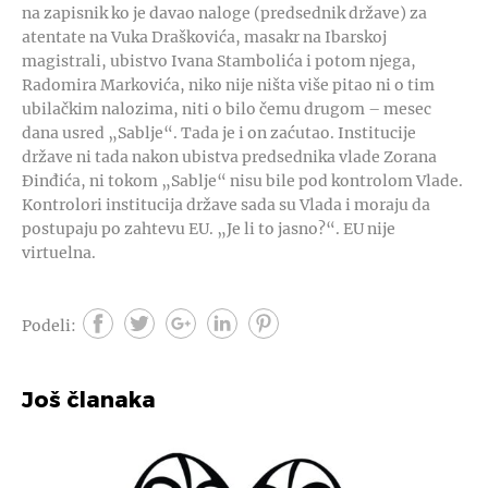
na zapisnik ko je davao naloge (predsednik države) za
atentate na Vuka Draškovića, masakr na Ibarskoj
magistrali, ubistvo Ivana Stambolića i potom njega,
Radomira Markovića, niko nije ništa više pitao ni o tim
ubilačkim nalozima, niti o bilo čemu drugom – mesec
dana usred „Sablje“. Tada je i on zaćutao. Institucije
države ni tada nakon ubistva predsednika vlade Zorana
Đinđića, ni tokom „Sablje“ nisu bile pod kontrolom Vlade.
Kontrolori institucija države sada su Vlada i moraju da
postupaju po zahtevu EU. „Je li to jasno?“. EU nije
virtuelna.
Podeli:
Još članaka