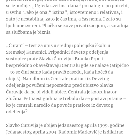
se iznuđuje. „Ugleda svetlost dana“ po nalogu, po potrebi,
u svrhu. Tako je ona,“ istina“, istovremeno i relativna, i
zato je nestabilna, zato je čas ima, a čas nema. I zato su
ljudi unezvereni. Pljačka se zove privatizacijom, a saradnja
sa službama je biznis.
„Ćuran“ – test za upis u srednju policijsku školu u
Sremskoj Kamenici. Pripadnici devetog odeljenja
sustopice prate Slavka Ćuruviju i Branku Prpu i
besprekidno obaveštavaju Centralu gde se nalaze (atipično
– to se čini samo kada praviš zasedu, kada hoćeš da
ubiješ). Naredbom iz Centrale pratioci iz Devetog
odeljenja povučeni neposredno pred ubistvo Slavka
Ćuruvije da ne bi videli ubice. Centrala je koordinator
zločina. Petnaest godina je trebalo da se postavi pitanje –
ko je centrali naredio da povuče pratioce iz devetog
odeljenja?
Slavko Ćuruvija je ubijen jedanaestog aprila 1999. godine.
Jedanaestog aprila 2003. Radomir Marković je izdiktirao