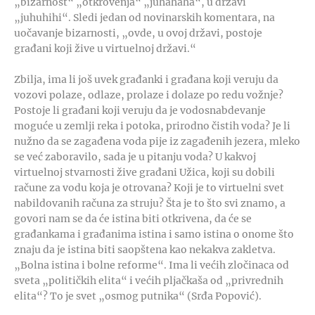
„bizarnost“ „otkrovenja“ „juhahaha“, u državi
„juhuhihi“. Sledi jedan od novinarskih komentara, na
uočavanje bizarnosti, „ovde, u ovoj državi, postoje
građani koji žive u virtuelnoj državi.“
Zbilja, ima li još uvek građanki i građana koji veruju da
vozovi polaze, odlaze, prolaze i dolaze po redu vožnje?
Postoje li građani koji veruju da je vodosnabdevanje
moguće u zemlji reka i potoka, prirodno čistih voda? Je li
nužno da se zagađena voda pije iz zagađenih jezera, mleko
se već zaboravilo, sada je u pitanju voda? U kakvoj
virtuelnoj stvarnosti žive građani Užica, koji su dobili
račune za vodu koja je otrovana? Koji je to virtuelni svet
nabildovanih računa za struju? Šta je to što svi znamo, a
govori nam se da će istina biti otkrivena, da će se
građankama i građanima istina i samo istina o onome što
znaju da je istina biti saopštena kao nekakva zakletva.
„Bolna istina i bolne reforme“. Ima li većih zločinaca od
sveta „političkih elita“ i većih pljačkaša od „privrednih
elita“? To je svet „osmog putnika“ (Srđa Popović).