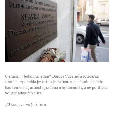
U emisiji „Jedan na jedan“ Danice Vučenić istoričarka
Branka Prpa rekla je: Bitno je da institucije budu na delu
kao temelj sigurnosti građana u budućnosti, a ne politička
volja vladajućih elita.
„U kraljevstvu Jutututu