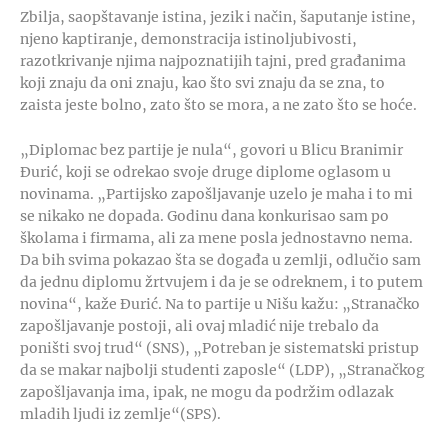
Zbilja, saopštavanje istina, jezik i način, šaputanje istine,
njeno kaptiranje, demonstracija istinoljubivosti,
razotkrivanje njima najpoznatijih tajni, pred građanima
koji znaju da oni znaju, kao što svi znaju da se zna, to
zaista jeste bolno, zato što se mora, a ne zato što se hoće.
„Diplomac bez partije je nula“, govori u Blicu Branimir
Đurić, koji se odrekao svoje druge diplome oglasom u
novinama. „Partijsko zapošljavanje uzelo je maha i to mi
se nikako ne dopada. Godinu dana konkurisao sam po
školama i firmama, ali za mene posla jednostavno nema.
Da bih svima pokazao šta se događa u zemlji, odlučio sam
da jednu diplomu žrtvujem i da je se odreknem, i to putem
novina“, kaže Đurić. Na to partije u Nišu kažu: „Stranačko
zapošljavanje postoji, ali ovaj mladić nije trebalo da
poništi svoj trud“ (SNS), „Potreban je sistematski pristup
da se makar najbolji studenti zaposle“ (LDP), „Stranačkog
zapošljavanja ima, ipak, ne mogu da podržim odlazak
mladih ljudi iz zemlje“(SPS).