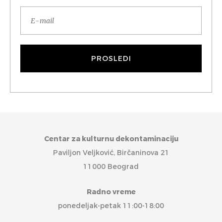
Centar za kulturnu dekontaminaciju
Paviljon Veljković, Birčaninova 21
11000 Beograd
Radno vreme
ponedeljak-petak 11:00-18:00