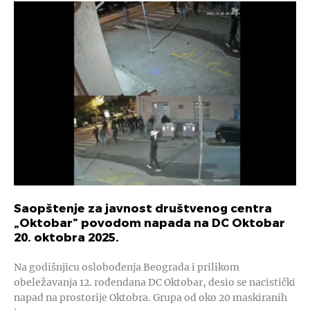
Saopštenje za javnost društvenog centra
„Oktobar” povodom napada na DC Oktobar
20. oktobra 2025.
Na godišnjicu oslobođenja Beograda i prilikom
obeležavanja 12. rođendana DC Oktobar, desio se nacistički
napad na prostorije Oktobra. Grupa od oko 20 maskiranih