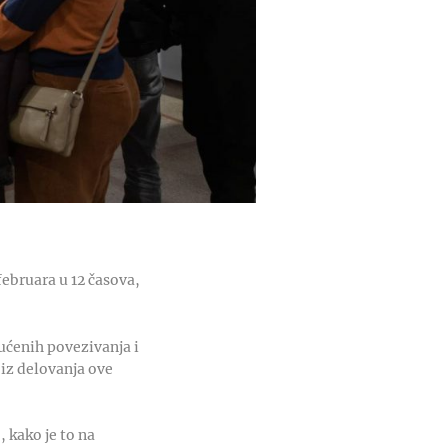
februara u 12 časova,
ućenih povezivanja i
 iz delovanja ove
 kako je to na