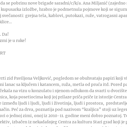
a da se pobrinu nove brigade saradni/c/k/a. Ana Miljanić (zajedn
 kupusarka izložbe, hrabro je podmetnula pojmove koji se sigurno
 svečanosti: grejna tela, kablovi, putokazi, ruže, vatrogasni apa
klice…
. Da!
zmi je u ruke!
ART
rti zid Paviljona Veljković, pogledom se obuhvataju papiri koji v
eni lanac sa ključem i katancem, ruža, metla od pruća itd. Pored 
 čekala na vizu u konzulatu i njenom odlukom da svarti u dvorište
ca, koja posetiocima koji joj prilaze priča priče iz istorije Cent
 između ljudi i ljudi, ljudi i životinja, ljudi i prostora, predstavl
način. Peć za drva, poznatija pod nazivom “kraljica” stoji uz leg
vori o jednoj zimi, onoj iz 2010-11. godine meni dobro poznatoj. 
ktiv, izbačen iz nekadašnjeg Centra za kulturu Stari grad koji j