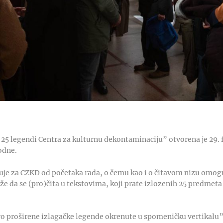
 25 legendi Centra za kulturnu dekontaminaciju” otvorena je 29. 
odne.
zuje za CZKD od početaka rada, o čemu kao i o čitavom nizu omog
e da se (pro)čita u tekstovima, koji prate izlozenih 25 predmeta
vo proširene izlagačke legende okrenute u spomeničku vertikalu”,