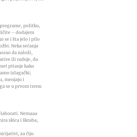
 programe, politku,
zličite – dodajem
 se i šta jelo i pilo
ložbi. Neka sećanja
morao da naloži,
tive ili radnje, da
met pitanje kako
samo izlagački;
u, menjaju i
ega se u prvom trenu
 elaborati. Nemaaa
ra skica i škraba,
cijativi, za čiju