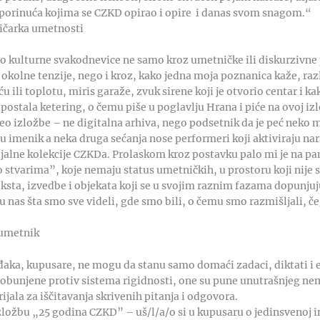
 porinuća kojima se CZKD opirao i opire i danas svom snagom.“
ričarka umetnosti
o kulturne svakodnevice ne samo kroz umetničke ili diskurzivne
 okolne tenzije, nego i kroz, kako jedna moja poznanica kaže, ra
 ili toplotu, miris garaže, zvuk sirene koji je otvorio centar i kako
 postala ketering, o čemu piše u poglavlju Hrana i piće na ovoj iz
deo izložbe – ne digitalna arhiva, nego podsetnik da je peć neko 
 u imenik a neka druga sećanja nose performeri koji aktiviraju nara
alne kolekcije CZKDa. Prolaskom kroz postavku palo mi je na pa
o stvarima”, koje nemaju status umetničkih, u prostoru koji nije 
ksta, izvedbe i objekata koji se u svojim raznim fazama dopunjuj
 nas šta smo sve videli, gde smo bili, o čemu smo razmišljali, č
i umetnik
đaka, kupusare, ne mogu da stanu samo domaći zadaci, diktati i
Pobunjene protiv sistema rigidnosti, one su pune unutrašnjeg nemi
jala za iščitavanja skrivenih pitanja i odgovora.
ložbu „25 godina CZKD” – uš/l/a/o si u kupusaru o jedinsvenoj ini