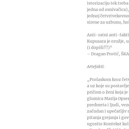
istorizaciju tek treb
jedna od osnivačica),
jednoj četvrtvekovnoj
sirene za uzbunu, ho
Anti-ratni anti-fakti
Kupusara je oružje, u
(i dopiši!!!)“
– Dragan Protić, ŠK
Artefakti:
„Prolaskom kroz četv
a uz koje su postavlj
pričom o ženi koja je
glumica Marija Opseni
predmeta i ljudi, veze
začudan i upečatljiv 
pitanja grejanja i go
ugostio Kontekst kole