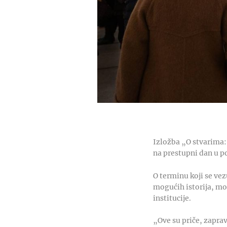
Izložba „O stvarima:
na prestupni dan u p
O terminu koji se ve
mogućih istorija, mož
institucije.
„Ove su priče, zapra