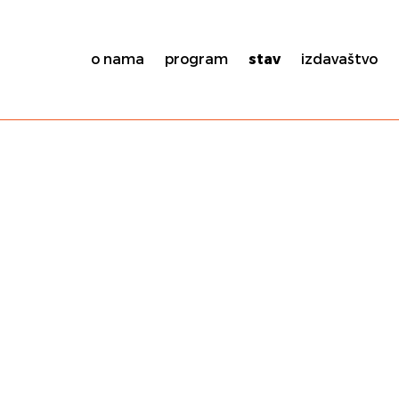
o nama
program
stav
izdavaštvo