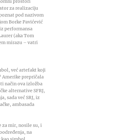
nomni prostori
tor za realizaciju
, poznat pod nazivom
ijom Borke Pavićević
 iz performansa
 Laurer (aka Tom
em mirazu – vatri
bol, već artefakt koji
“ Amerike prepričala
ti način ova izložba
čke alternative SFRJ,
a, sada već SRJ, iz
emačke, ambasada
za mir, nosile su, i
moodređenja, na
k kao simbol