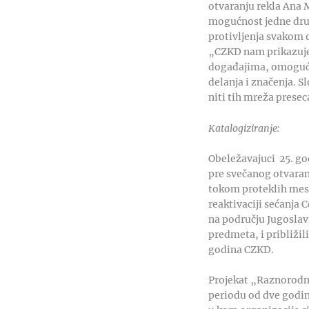
otvaranju rekla Ana M
mogućnost jedne druga
protivljenja svakom o
„CZKD nam prikazuje 
događajima, omogućile
delanja i značenja. S
niti tih mreža presec
Katalogiziranje:
Obeležavajuci 25. go
pre svečanog otvaranj
tokom proteklih mesec
reaktivaciji sećanja 
na području Jugoslavi
predmeta, i približil
godina CZKD.
Projekat „Raznorodnos
periodu od dve godine