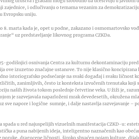
ivilnog društva i građani mogu slobodno da učestvuju u javnom d
ji zajednice, i odlučivanju o temama vezanim za demokratizaciju 
 u Evropsku uniju.
do 8. marta kada je, opet u podne, zakazano i osmomartovsko vođ
iranje“ uz predstavljanje likovnog programa CZKDa.
5-godišnjici osnivanja Centra za kulturnu dekontaminaciju preds
orija ove izuzetno značajne ustanove. To nije klasično koncipirana 
dno istoriografsko podsećanje na svaki događaj i svaku ličnost koj
azličitih, zanimljivih, često iz konteksta izvučenih trenutaka koji 
iju naših života tokom poslednje četvrtine veka. U žiži je, razu
kojom je razvejavala naparloženi mrak devedesetih, okružena 
z sve napore i logične sumnje, i dalje nastavlja razvejavanje – po
 spada u red najuspelijih vizuelnih manifestacija CZKD-u: estets
tička a puna nabijenih ideja, inteligentno naznačenih kao obeća
poruke, dragocene ličnosti, široko shvaćen pojam kulture, dijaloga