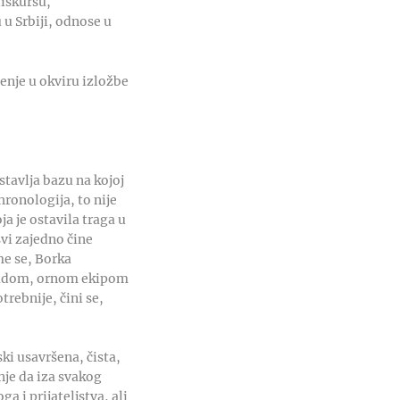
iskursu,
u Srbiji, odnose u
enje u okviru izložbe
tavlja bazu na kojoj
hronologija, to nije
a je ostavila traga u
svi zajedno čine
me se, Borka
mladom, ornom ekipom
trebnije, čini se,
ki usavršena, čista,
nje da iza svakog
 i prijateljstva, ali