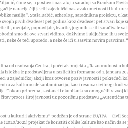
iljanić, čime se, u postavci nastaloj u saradnji sa Brankom Pavi
čije naracije čiji je cilj zajednički nastavak umetnosti i kulture 
bliku nasilja”. Staša Babić, arheolog, saradnik na projektu, u ka
svojih prvih dvadeset pet godina kroz dvadeset pet stvari koje s
 ih, menjale, popravljale, kvarile, jogunile se ili sarađivale sa
lobodni smo da ove stvari vidimo, doživimo i uključimo ih u svoj
ati, neke će teći uporedo, a neke će ići u sasvim novim pravcima.
dina od osnivanja Centra, i početak projekta „Raznorodnost u kul
a izložba je predstavljena u razlicitim formama od 1. januara 2020
i u zajedničkoj akciji kroz otvoren poziv javnosti i pokrećući ko
Centra za kulturnu dekontaminaciju, kao i resursa civilnog društv
je. Tokom priprema, sastanci i okupljanja su omogućili razvoj ide
i čitav proces široj javnosti uz pozorišnu predstavu „Autentična 
t u kulturi i aktivizmu“ podržan je od strane EU/IPA – Civil Soci
 (2020/2021) projekat će koristiti oblike kulture kao način da se 