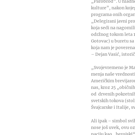
„Parobrod”. U hladno
kulture”, nakon kojeg
programa onih organi
„Delegirani javni pr
koja sedi na nagomi
održnog tokom leta 1
Gotovac) u buretu sa
koja nam je poverena
– Dejan Vasić, istori
„Svojevremeno je Mark
menja naše vrednosti
Američkim brevijarom,
nas, kroz 25 „obični
od drvenih pokretnih 
svetskih tokova (sto
Švajcarske i Italije, s
Ali ipak – simbol svi
nose još uvek, ovu o
naciju kao „herojski“