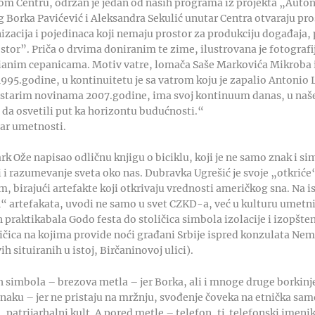
m Centru, održan je jedan od naših programa iz projekta „Auto
 Borka Pavićević i Aleksandra Sekulić unutar Centra otvaraju pros
zacija i pojedinaca koji nemaju prostor za produkciju događaja
ostor”. Priča o drvima doniranim te zime, ilustrovana je fotograf
lianim cepanicama. Motiv vatre, lomača Saše Markovića Mikroba
995.godine, u kontinuitetu je sa vatrom koju je zapalio Antonio
 starim novinama 2007.godine, ima svoj kontinuum danas, u naš
 da osvetili put ka horizontu budućnosti.“
čar umetnosti.
 Ože napisao odličnu knjigu o biciklu, koji je ne samo znak i sim
 i razumevanje sveta oko nas. Dubravka Ugrešić je svoje „otkriće
 birajući artefakte koji otkrivaju vrednosti američkog sna. Na is
h“ artefakata, uvodi ne samo u svet CZKD-a, već u kulturu umetni
praktikabala Godo festa do stoličica simbola izolacije i izopštenj
ličica na kojima provide noći građani Srbije ispred konzulata N
vih situiranih u istoj, Birčaninovoj ulici).
h simbola – brezova metla – jer Borka, ali i mnoge druge borkinje 
znaku – jer ne pristaju na mržnju, svođenje čoveka na etnička sa
, patrijarhalni kult. A pored metle – telefon, tj. telefonski imeni