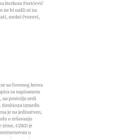
o sa Borkom Pavićević
 ne bi našli ni na
rati, mokri čvorovi,
ise sa čuvenog krova
papira sa napisanom
, na postolju sedi
ra. Simbioza između
jena je na jedinstven,
endu o rešavanju
Te zime, CZKD je
e preimenovan u