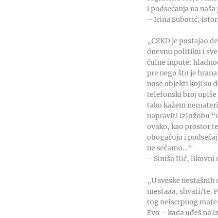
i podsećanja na naša
– Irina Subotić, isto
„CZKD je postajao de
dnevnu politiku i sve
čulne inpute: hladnoću
pre nego što je hrana
nose objekti koji su 
telefonski broj upiše
tako kažem nematerij
napraviti izložobu “
ovako, kao prostor te
obogaćuju i podsećaju
ne sećamo…“
– Siniša Ilić, likovn
„U sveske nestašnih 
mestaaa, shvati/te. 
tog neiscrpnog materi
Evo – kada uđeš na iz