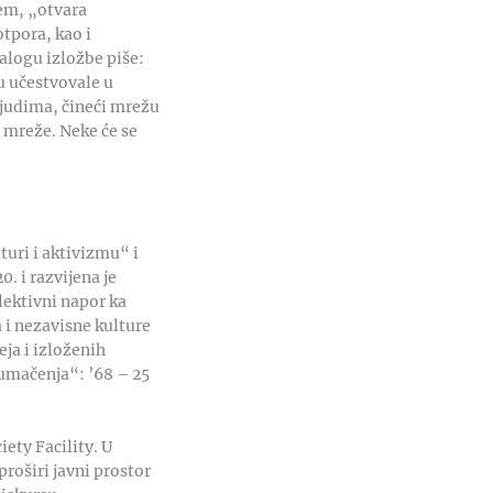
ćem, „otvara
otpora, kao i
talogu izložbe piše:
u učestvovale u
 ljudima, čineći mrežu
e mreže. Neke će se
“
turi i aktivizmu“ i
. i razvijena je
lektivni napor ka
a i nezavisne kulture
ja i izloženih
tumačenja“: ’68 – 25
ety Facility. U
proširi javni prostor