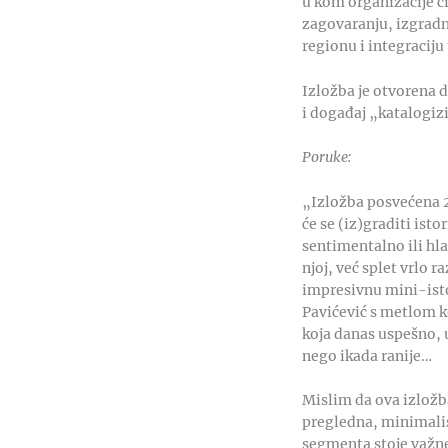
u kom organizacije c
zagovaranju, izgradn
regionu i integraciju
Izložba je otvorena 
i događaj „katalogiz
Poruke:
„Izložba posvećena 2
će se (iz)graditi ist
sentimentalno ili hla
njoj, već splet vrlo r
impresivnu mini-istor
Pavićević s metlom 
koja danas uspešno, u
nego ikada ranije…
Mislim da ova izložba
pregledna, minimalis
segmenta stoje važne 