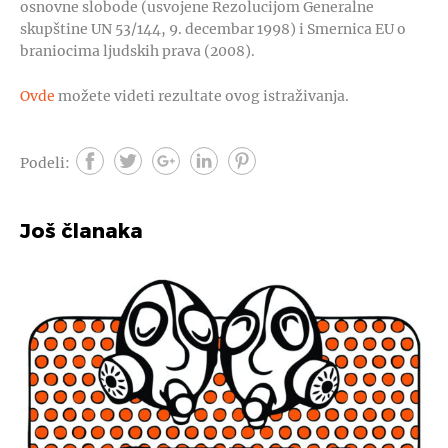
osnovne slobode (usvojene Rezolucijom Generalne
skupštine UN 53/144, 9. decembar 1998) i Smernica EU o
braniocima ljudskih prava (2008).
Ovde
možete videti rezultate ovog istraživanja.
Podeli:
Još članaka