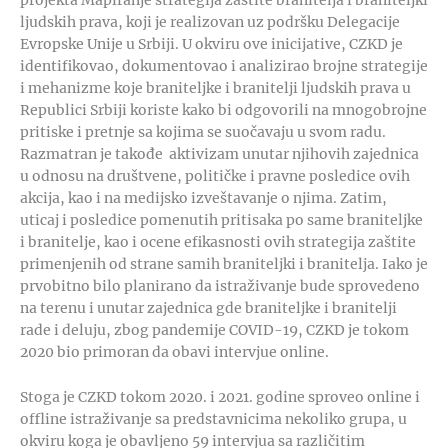
ljudskih prava, koji je realizovan uz podršku Delegacije
Evropske Unije u Srbiji. U okviru ove inicijative, CZKD je
identifikovao, dokumentovao i analizirao brojne strategije
i mehanizme koje braniteljke i branitelji ljudskih prava u
Republici Srbiji koriste kako bi odgovorili na mnogobrojne
pritiske i pretnje sa kojima se suočavaju u svom radu.
Razmatran je takođe aktivizam unutar njihovih zajednica
u odnosu na društvene, političke i pravne posledice ovih
akcija, kao i na medijsko izveštavanje o njima. Zatim,
uticaj i posledice pomenutih pritisaka po same braniteljke
i branitelje, kao i ocene efikasnosti ovih strategija zaštite
primenjenih od strane samih braniteljki i branitelja. Iako je
prvobitno bilo planirano da istraživanje bude sprovedeno
na terenu i unutar zajednica gde braniteljke i branitelji
rade i deluju, zbog pandemije COVID-19, CZKD je tokom
2020 bio primoran da obavi intervjue online.
Stoga je CZKD tokom 2020. i 2021. godine sproveo online i
offline istraživanje sa predstavnicima nekoliko grupa, u
okviru koga je obavljeno 59 intervjua sa različitim