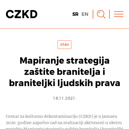
SR
EN
stav
Mapiranje strategija
zaštite branitelja i
braniteljki ljudskih prava
16.11.2021.
Centar za kulturnu dekontaminaciju (CZKD) je u januaru
2020. godine započeo rad na realizaciji aktivnosti u okviru
projekta Mapiranje strategija zaštite branitelja i braniteljki