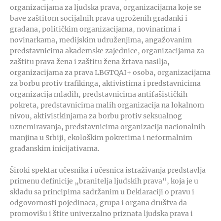
organizacijama za ljudska prava, organizacijama koje se
bave zaštitom socijalnih prava ugroženih građanki i
građana, političkim organizacijama, novinarima i
novinarkama, medijskim udruženjima, angažovanim
predstavnicima akademske zajednice, organizacijama za
zaštitu prava žena i zaštitu žena žrtava nasilja,
organizacijama za prava LBGTQAI+ osoba, organizacijama
za borbu protiv trafikinga, aktivistima i predstavnicima
organizacija mladih, predstavnicima antifašističkih
pokreta, predstavnicima malih organizacija na lokalnom
nivou, aktivistkinjama za borbu protiv seksualnog
uznemiravanja, predstavnicima organizacija nacionalnih
manjina u Srbiji, ekološkim pokretima i neformalnim
građanskim inicijativama.
Široki spektar učesnika i učesnica istraživanja predstavlja
primenu definicije „branitelja ljudskih prava“, koja je u
skladu sa principima sadržanim u Deklaraciji o pravu i
odgovornosti pojedinaca, grupa i organa društva da
promovišu i štite univerzalno priznata ljudska prava i