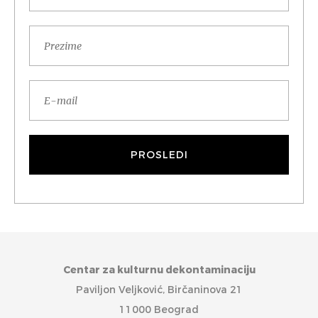
Centar za kulturnu dekontaminaciju
Paviljon Veljković, Birčaninova 21
11000 Beograd