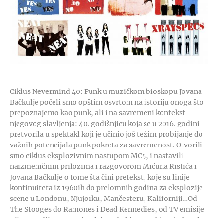
Ciklus Nevermind 40: Punk u muzičkom bioskopu Jovana
Bačkulje počeli smo opštim osvrtom na istoriju onoga što
prepoznajemo kao punk, ali i na savremeni kontekst
njegovog slavljenja: 40. godišnjicu koja se u 2016. godini
pretvorila u spektakl koji je učinio još težim probijanje do
važnih potencijala punk pokreta za savremenost. Otvorili
smo ciklus eksplozivnim nastupom MC5, i nastavili
naizmeničnim prilozima i razgovorom Mićuna Ristića i
Jovana Bačkulje o tome šta čini pretekst, koje su linije
kontinuiteta iz 1960ih do prelomnih godina za eksplozije
scene u Londonu, Njujorku, Mančesteru, Kaliforniji…Od
The Stooges do Ramones i Dead Kennedies, od TV emisije