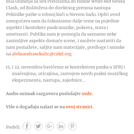
Bila Grandija sa Sex Pistolsima do himne
White Riot
benda
Clash, od Buldožera do direktnog prenosa nastupa
Pekinške patke u robnoj kući u Novom Sadu. Opšti uvod
omogućava nam da fokusiramo dalje teme na pojedine
aspekte i kontekste punk muzike, pokreta, stava i
umetnosti. Publika nam je pomogla da saznamo neke
zanimljive aspekte domaće scene, i možete nastaviti da
nam pomažete, saljite nam materijale, predloge i snimke
na
aleksandrasekulic@czkd.org
i 22. novembra bavićemo se kontekstom panka u SFRJ i
značenjima, uticajima, razvojem novih praksi muzičkog
eksperimenta, nastupa, zajednice…
Audio snimak razgovora poslušajte
ovde.
Više o događaju nalazi se na
ovoj stranici.
Podeli: