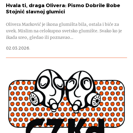
Hvala ti, draga Olivera: Pismo Dobrile Bobe
Stojnić slavnoj glumici
Olivera Marković je ikona glumišta bila, ostala i biće za
uvek. Mislim na celokupno svetsko glumište. Svako ko je
ikada sreo, gledao ili poznavao…
02.03.2026.