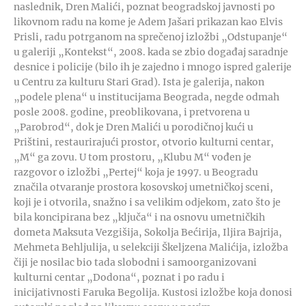
naslednik, Dren Malići, poznat beogradskoj javnosti po
likovnom radu na kome je Adem Jašari prikazan kao Elvis
Prisli, radu potrganom na sprečenoj izložbi „Odstupanje“
u galeriji „Kontekst“, 2008. kada se zbio događaj saradnje
desnice i policije (bilo ih je zajedno i mnogo ispred galerije
u Centru za kulturu Stari Grad). Ista je galerija, nakon
„podele plena“ u institucijama Beograda, negde odmah
posle 2008. godine, preoblikovana, i pretvorena u
„Parobrod“, dok je Dren Malići u porodičnoj kući u
Prištini, restaurirajući prostor, otvorio kulturni centar,
„M“ ga zovu. U tom prostoru, „Klubu M“ vođen je
razgovor o izložbi „Pertej“ koja je 1997. u Beogradu
značila otvaranje prostora kosovskoj umetničkoj sceni,
koji je i otvorila, snažno i sa velikim odjekom, zato što je
bila koncipirana bez „ključa“ i na osnovu umetničkih
dometa Maksuta Vezgišija, Sokolja Bećirija, Iljira Bajrija,
Mehmeta Behljulija, u selekciji Škeljzena Malićija, izložba
čiji je nosilac bio tada slobodni i samoorganizovani
kulturni centar „Dodona“, poznat i po radu i
inicijativnosti Faruka Begolija. Kustosi izložbe koja donosi