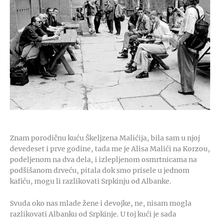
Znam porodičnu kuću Škeljzena Malićija, bila sam u njoj
devedeset i prve godine, tada me je Alisa Malići na Korzou,
podeljenom na dva dela, i izlepljenom osmrtnicama na
podšišanom drveću, pitala dok smo prisele u jednom
kafiću, mogu li razlikovati Srpkinju od Albanke.
Svuda oko nas mlade žene i devojke, ne, nisam mogla
razlikovati Albanku od Srpkinje. U toj kući je sada