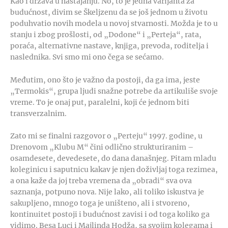
Kao i država u nastajanju. No, to je jedna varijanta za
budućnost, divim se Škeljzenu da se još jednom u životu
poduhvatio novih modela u novoj stvarnosti. Možda je to u
stanju i zbog prošlosti, od „Dodone“ i „Perteja“, rata,
poraća, alternativne nastave, knjiga, prevoda, roditelja i
naslednika. Svi smo mi ono čega se sećamo.
Međutim, ono što je važno da postoji, da ga ima, jeste
„Termokis“, grupa ljudi snažne potrebe da artikuliše svoje
vreme. To je onaj put, paralelni, koji će jednom biti
transverzalnim.
Zato mi se finalni razgovor o „Perteju“ 1997. godine, u
Drenovom „Klubu M“ čini odlično strukturiranim –
osamdesete, devedesete, do dana današnjeg. Pitam mladu
koleginicu i saputnicu kakav je njen doživljaj toga rezimea,
a ona kaže da joj treba vremena da „obradi“ sva ova
saznanja, potpuno nova. Nije lako, ali toliko iskustva je
sakupljeno, mnogo toga je uništeno, ali i stvoreno,
kontinuitet postoji i budućnost zavisi i od toga koliko ga
vidimo. Besa Luci i Majlinda Hodža, sa svojim kolegama i