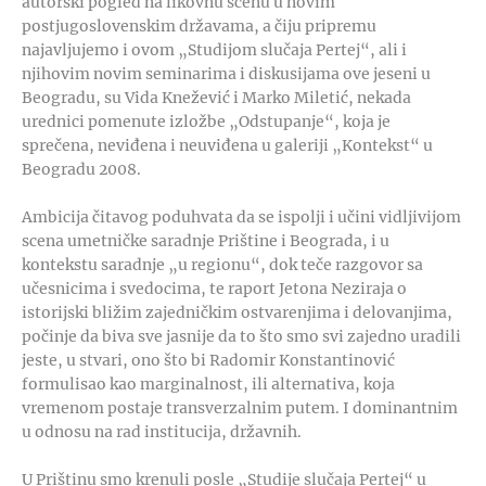
autorski pogled na likovnu scenu u novim
postjugoslovenskim državama, a čiju pripremu
najavljujemo i ovom „Studijom slučaja Pertej“, ali i
njihovim novim seminarima i diskusijama ove jeseni u
Beogradu, su Vida Knežević i Marko Miletić, nekada
urednici pomenute izložbe „Odstupanje“, koja je
sprečena, neviđena i neuviđena u galeriji „Kontekst“ u
Beogradu 2008.
Ambicija čitavog poduhvata da se ispolji i učini vidljivijom
scena umetničke saradnje Prištine i Beograda, i u
kontekstu saradnje „u regionu“, dok teče razgovor sa
učesnicima i svedocima, te raport Jetona Neziraja o
istorijski bližim zajedničkim ostvarenjima i delovanjima,
počinje da biva sve jasnije da to što smo svi zajedno uradili
jeste, u stvari, ono što bi Radomir Konstantinović
formulisao kao marginalnost, ili alternativa, koja
vremenom postaje transverzalnim putem. I dominantnim
u odnosu na rad institucija, državnih.
U Prištinu smo krenuli posle „Studije slučaja Pertej“ u