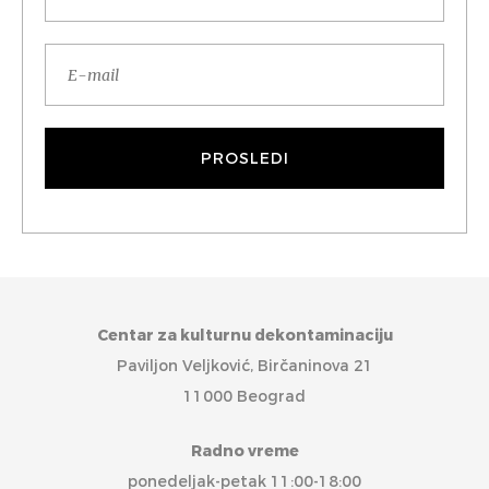
Centar za kulturnu dekontaminaciju
Paviljon Veljković, Birčaninova 21
11000 Beograd
Radno vreme
ponedeljak-petak 11:00-18:00