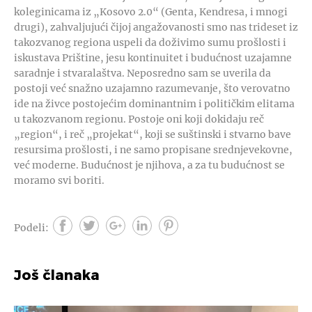
koleginicama iz „Kosovo 2.0“ (Genta, Kendresa, i mnogi
drugi), zahvaljujući čijoj angažovanosti smo nas trideset iz
takozvanog regiona uspeli da doživimo sumu prošlosti i
iskustava Prištine, jesu kontinuitet i budućnost uzajamne
saradnje i stvaralaštva. Neposredno sam se uverila da
postoji već snažno uzajamno razumevanje, što verovatno
ide na živce postojećim dominantnim i političkim elitama
u takozvanom regionu. Postoje oni koji dokidaju reč
„region“, i reč „projekat“, koji se suštinski i stvarno bave
resursima prošlosti, i ne samo propisane srednjevekovne,
već moderne. Budućnost je njihova, a za tu budućnost se
moramo svi boriti.
Podeli:
Još članaka