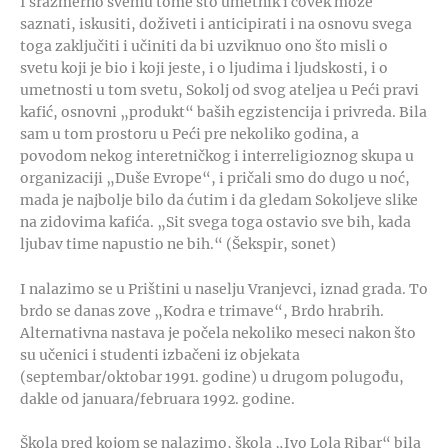
I srazmerno svemu tome što umetnik i čovek može
saznati, iskusiti, doživeti i anticipirati i na osnovu svega
toga zaključiti i učiniti da bi uzviknuo ono što misli o
svetu koji je bio i koji jeste, i o ljudima i ljudskosti, i o
umetnosti u tom svetu, Sokolj od svog ateljea u Peći pravi
kafić, osnovni „produkt“ baših egzistencija i privreda. Bila
sam u tom prostoru u Peći pre nekoliko godina, a
povodom nekog interetničkog i interreligioznog skupa u
organizaciji „Duše Evrope“, i pričali smo do dugo u noć,
mada je najbolje bilo da ćutim i da gledam Sokoljeve slike
na zidovima kafića. „Sit svega toga ostavio sve bih, kada
ljubav time napustio ne bih.“ (Šekspir, sonet)
I nalazimo se u Prištini u naselju Vranjevci, iznad grada. To
brdo se danas zove „Kodra e trimave“, Brdo hrabrih.
Alternativna nastava je počela nekoliko meseci nakon što
su učenici i studenti izbačeni iz objekata
(septembar/oktobar 1991. godine) u drugom polugođu,
dakle od januara/februara 1992. godine.
Škola pred kojom se nalazimo, škola „Ivo Lola Ribar“ bila