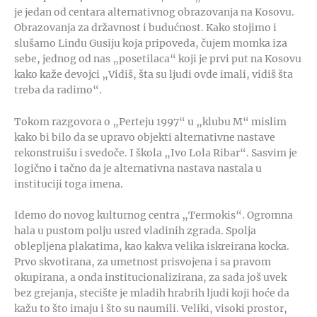
je jedan od centara alternativnog obrazovanja na Kosovu.
Obrazovanja za državnost i budućnost. Kako stojimo i
slušamo Lindu Gusiju koja pripoveda, čujem momka iza
sebe, jednog od nas „posetilaca“ koji je prvi put na Kosovu
kako kaže devojci „Vidiš, šta su ljudi ovde imali, vidiš šta
treba da radimo“.
Tokom razgovora o „Perteju 1997“ u „klubu M“ mislim
kako bi bilo da se upravo objekti alternativne nastave
rekonstruišu i svedoče. I škola „Ivo Lola Ribar“. Sasvim je
logično i tačno da je alternativna nastava nastala u
instituciji toga imena.
Idemo do novog kulturnog centra „Termokis“. Ogromna
hala u pustom polju usred vladinih zgrada. Spolja
oblepljena plakatima, kao kakva velika iskreirana kocka.
Prvo skvotirana, za umetnost prisvojena i sa pravom
okupirana, a onda institucionalizirana, za sada još uvek
bez grejanja, stecište je mladih hrabrih ljudi koji hoće da
kažu to što imaju i što su naumili. Veliki, visoki prostor,