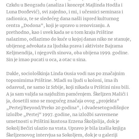
Czkdu u Beogradu (analiza i koncept Majlinda Hodža i
Luna Đorđević), svi zajedno, i mi, i učesnici seminara i
radionica, te se sledećeg dana našli ispred kulturnog
centra „Dodona“, koji je upravo u renoviranju. A
prethodno, kao i uvek kada se u tom kraju Prištine
nalazimo, odlazimo do kuće u kojoj danas niko ne stanuje,
ubijenog advokata za ljudska prava i aktiviste Bajrama
Keljmendija, i njegovih sinova, oba ubijena 1999. godine.
Sin je imao pucati u oca, a otac u sina.
Dakle, sociološkinja Linda Gusia vodi nas po značajnim
toponimima Prištine. Mladi su ljudi u koloni, ima ih
odasvud, ne samo iz Srbije, koji nikada u Prištini nisu bili.
A ja sam valjda sa najdužim pamćenjem. Škeljzen Malići i
ja, dosetili smo se mogućeg značaja ovog „projekta“
„Pertej/Beyond/Preko 20 godina“, i dvadesetogodišnjice
izložbe „Pertej“ 1997. godine, na izložbi savremene
umetnosti u Prištini kustosa Erzena Školjolija, dok je
Sokolj Bećiri ulazio na vrata. Upravo je bila izašla knjiga
Škeljzenovog intervjua sa Sokoljem, dok je u galeriji