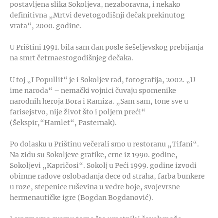
postavljena slika Sokoljeva, nezaboravna, i nekako
definitivna „Mrtvi devetogodišnji dečak prekinutog
vrata“, 2000. godine.
U Prištini 1991. bila sam dan posle šešeljevskog prebijanja
na smrt četrnaestogodišnjeg dečaka.
U toj „I Popullit“ je i Sokoljev rad, fotografija, 2002. „U
ime naroda“ – nemački vojnici čuvaju spomenike
narodnih heroja Bora i Ramiza. „Sam sam, tone sve u
farisejstvo, nije život što i poljem preći“
(Šekspir,“Hamlet“, Pasternak).
Po dolasku u Prištinu večerali smo u restoranu „Tifani“.
Na zidu su Sokoljeve grafike, crne iz 1990. godine,
Sokoljevi „Kapričosi“. Sokolj u Peći 1999. godine izvodi
obimne radove oslobađanja dece od straha, farba bunkere
u roze, stepenice ruševina u vedre boje, svojevrsne
hermenautičke igre (Bogdan Bogdanović).