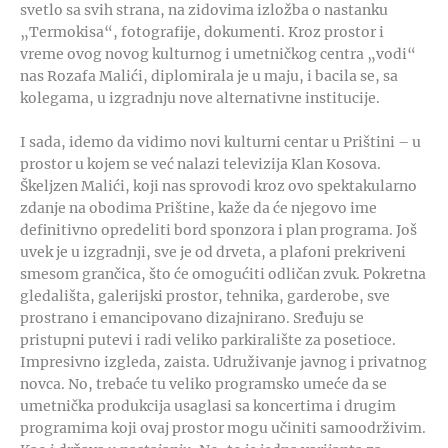
svetlo sa svih strana, na zidovima izložba o nastanku
„Termokisa“, fotografije, dokumenti. Kroz prostor i
vreme ovog novog kulturnog i umetničkog centra „vodi“
nas Rozafa Malići, diplomirala je u maju, i bacila se, sa
kolegama, u izgradnju nove alternativne institucije.
I sada, idemo da vidimo novi kulturni centar u Prištini – u
prostor u kojem se već nalazi televizija Klan Kosova.
Škeljzen Malići, koji nas sprovodi kroz ovo spektakularno
zdanje na obodima Prištine, kaže da će njegovo ime
definitivno opredeliti bord sponzora i plan programa. Još
uvek je u izgradnji, sve je od drveta, a plafoni prekriveni
smesom grančica, što će omogućiti odličan zvuk. Pokretna
gledališta, galerijski prostor, tehnika, garderobe, sve
prostrano i emancipovano dizajnirano. Sređuju se
pristupni putevi i radi veliko parkiralište za posetioce.
Impresivno izgleda, zaista. Udruživanje javnog i privatnog
novca. No, trebaće tu veliko programsko umeće da se
umetnička produkcija usaglasi sa koncertima i drugim
programima koji ovaj prostor mogu učiniti samoodrživim.