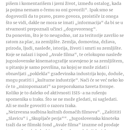
pišem i komentarišem i javni život, između ostalog, kada
ja pojma nemam o čemu su oni govorili“. Ipak smo se
dogovorili da to pravo, pravo govora, proističe iz onoga
što se vidi, dakle ne mora se imati „informacija“ da bi se u
stvarnosti prepoznali učinci „dogovorenog“.
Da ponovim, što je to neugodno, rat za teritorije završio se
ratom za plac, za zemljište. Zemlja, domovina, država,
priroda, ljudi, nasleđe, istorija, životi i smrti su zemljište.
Koje se nalazi i ispod „Avale filma“, te celokupno nasleđe
jugoslovenske kinematografije sravnjeno je sa zemljištem,
u pitanju je samo površina, na kojoj se može zidati i
obnavljati „poklekla“ građevinska industrija koju, doduše,
mogu pratiti i „kulturne industrije“. Naći će se već neko ko
će to „miropomazati“ sa preporukama Saveta Evrope.
Koliko je to daleko od aktivnosti ISIS-a na rušenju
spomenika u Iraku. Što se ne može gledati, ni sagledati.
Ali se može govoriti o razoru Iraka.
„Neizvesna sudbina kultnih domaćih filmova“. „Zaštititi
„Slavicu“ i „Skupljače perja““. „Jugoslovenska kinoteka
traži da se filmski fond „Avale filma“ izuzme od prodaje