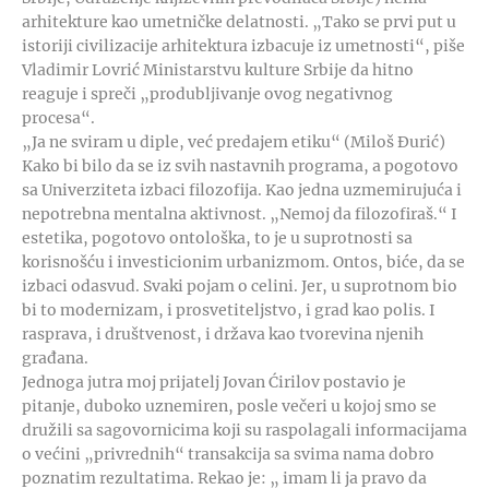
arhitekture kao umetničke delatnosti. „Tako se prvi put u
istoriji civilizacije arhitektura izbacuje iz umetnosti“, piše
Vladimir Lovrić Ministarstvu kulture Srbije da hitno
reaguje i spreči „produbljivanje ovog negativnog
procesa“.
„Ja ne sviram u diple, već predajem etiku“ (Miloš Đurić)
Kako bi bilo da se iz svih nastavnih programa, a pogotovo
sa Univerziteta izbaci filozofija. Kao jedna uzmemirujuća i
nepotrebna mentalna aktivnost. „Nemoj da filozofiraš.“ I
estetika, pogotovo ontološka, to je u suprotnosti sa
korisnošću i investicionim urbanizmom. Ontos, biće, da se
izbaci odasvud. Svaki pojam o celini. Jer, u suprotnom bio
bi to modernizam, i prosvetiteljstvo, i grad kao polis. I
rasprava, i društvenost, i država kao tvorevina njenih
građana.
Jednoga jutra moj prijatelj Jovan Ćirilov postavio je
pitanje, duboko uznemiren, posle večeri u kojoj smo se
družili sa sagovornicima koji su raspolagali informacijama
o većini „privrednih“ transakcija sa svima nama dobro
poznatim rezultatima. Rekao je: „ imam li ja pravo da