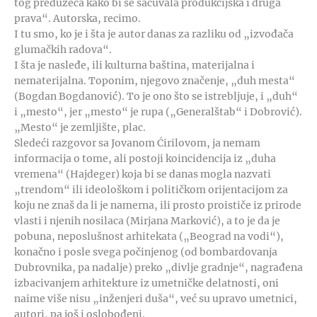
tog preduzeća kako bi se sačuvala produkcijska i druga
prava“. Autorska, recimo.
I tu smo, ko je i šta je autor danas za razliku od „izvođača
glumačkih radova“.
I šta je nasleđe, ili kulturna baština, materijalna i
nematerijalna. Toponim, njegovo značenje, „duh mesta“
(Bogdan Bogdanović). To je ono što se istrebljuje, i „duh“
i „mesto“, jer „mesto“ je rupa („Generalštab“ i Dobrović).
„Mesto“ je zemljište, plac.
Sledeći razgovor sa Jovanom Ćirilovom, ja nemam
informacija o tome, ali postoji koincidencija iz „duha
vremena“ (Hajdeger) koja bi se danas mogla nazvati
„trendom“ ili ideološkom i političkom orijentacijom za
koju ne znaš da li je namerna, ili prosto proističe iz prirode
vlasti i njenih nosilaca (Mirjana Marković), a to je da je
pobuna, neposlušnost arhitekata („Beograd na vodi“),
konačno i posle svega počinjenog (od bombardovanja
Dubrovnika, pa nadalje) preko „divlje gradnje“, nagrađena
izbacivanjem arhitekture iz umetničke delatnosti, oni
naime više nisu „inženjeri duša“, već su upravo umetnici,
autori, pa još i oslobođeni.