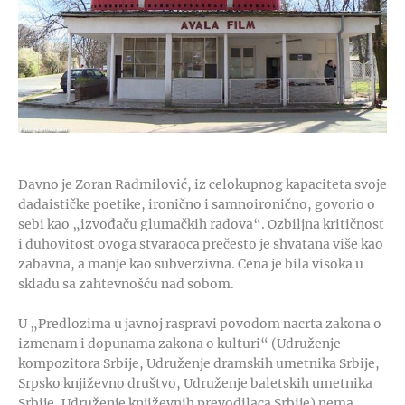
Davno je Zoran Radmilović, iz celokupnog kapaciteta svoje
dadaističke poetike, ironično i samnoironično, govorio o
sebi kao „izvođaču glumačkih radova“. Ozbiljna kritičnost
i duhovitost ovoga stvaraoca prečesto je shvatana više kao
zabavna, a manje kao subverzivna. Cena je bila visoka u
skladu sa zahtevnošću nad sobom.
U „Predlozima u javnoj raspravi povodom nacrta zakona o
izmenam i dopunama zakona o kulturi“ (Udruženje
kompozitora Srbije, Udruženje dramskih umetnika Srbije,
Srpsko književno društvo, Udruženje baletskih umetnika
Srbije, Udruženje književnih prevodilaca Srbije) nema