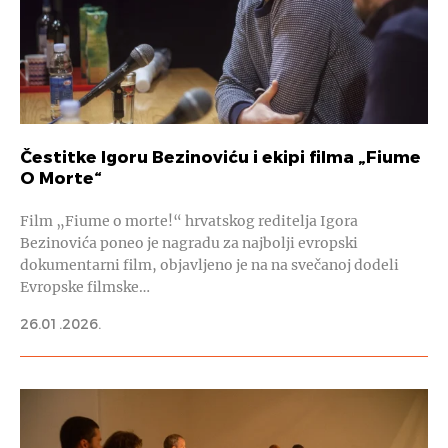
Čestitke Igoru Bezinoviću i ekipi filma „Fiume
O Morte“
Film „Fiume o morte!“ hrvatskog reditelja Igora
Bezinovića poneo je nagradu za najbolji evropski
dokumentarni film, objavljeno je na na svečanoj dodeli
Evropske filmske…
26.01.2026.