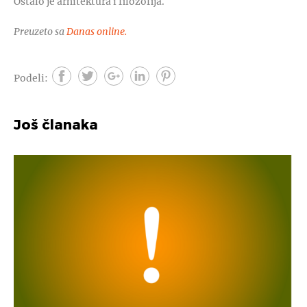
Ostalo je arhitektura i filozofija.
Preuzeto sa
Danas online.
Podeli:
Još članaka