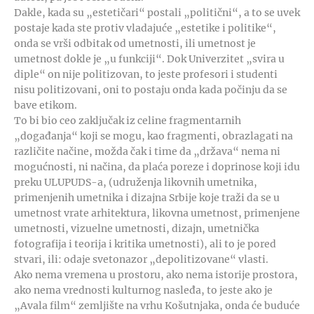
Dakle, kada su „estetičari“ postali „politični“, a to se uvek
postaje kada ste protiv vladajuće „estetike i politike“,
onda se vrši odbitak od umetnosti, ili umetnost je
umetnost dokle je „u funkciji“. Dok Univerzitet „svira u
diple“ on nije politizovan, to jeste profesori i studenti
nisu politizovani, oni to postaju onda kada počinju da se
bave etikom.
To bi bio ceo zaključak iz celine fragmentarnih
„događanja“ koji se mogu, kao fragmenti, obrazlagati na
različite načine, možda čak i time da „država“ nema ni
mogućnosti, ni načina, da plaća poreze i doprinose koji idu
preku ULUPUDS-a, (udruženja likovnih umetnika,
primenjenih umetnika i dizajna Srbije koje traži da se u
umetnost vrate arhitektura, likovna umetnost, primenjene
umetnosti, vizuelne umetnosti, dizajn, umetnička
fotografija i teorija i kritika umetnosti), ali to je pored
stvari, ili: odaje svetonazor „depolitizovane“ vlasti.
Ako nema vremena u prostoru, ako nema istorije prostora,
ako nema vrednosti kulturnog nasleđa, to jeste ako je
„Avala film“ zemljište na vrhu Košutnjaka, onda će buduće