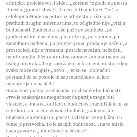
arhitekte projektovati i zidati „korisne“ zgrade na mestu
filmskog grada i slušati, ili neće biti umetnici. To što
celokupna Moderna potiče iz arhitektura i što ona
prethodi drugim umetnostima, to očigledno nije „vizija“
budućnosti. Budućnost tako puže po zemljištu, po
građevinskim placevima, po teritoriji, po regionu, po
Zapadnom Balkanu, po provincijama, prodaja je načelo, a
prostor koji nije u vremenu, postaje nevažan, neželjen,
neprimamljiv, lišen autorstva zapravo spreman samo za
uslugu ili prolaz.To je sadržajem nebranjeni prostor u koji
svako može da upiše „novo“, jer su se „domaćini“
postarali da ne postoje ni kao materijalno, ni kao
nematerijalno nasleđe.
Budućnost postoji za vlasnike, ili vlasnike budućnosti.
Prvo je ozakonjena mogućnost da partije mogu biti
vlasnici, a onda će, oni koji o budućnosti razmišljaju na za
sebe koristan način, vlasnici budućih građevinskih
objekata, na zemljištu, postati i vlasnici zemnljišta. I u
tome je pretvorba. To je za njih budućnost. I na to misle
kada govore o „budućnosti naše dece“.