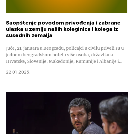
Saopštenje povodom privođenja i zabrane
ulaska u zemlju naših koleginica i kolega iz
susednih zemalja
Juče, 21. januara u Beogradu, policajci u civilu priveli su u
jednom beogradskom hotelu više osoba, državljana
Hrvatske, Slovenije, Makedonije, Rumunije i Albanije i…
22.01.2025.