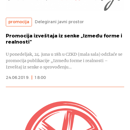
promocija
Delegirani javni prostor
Promocija izveštaja iz senke „Između forme i
realnosti“
U ponedeljak, 24. juna u 18h u CZKD (mala sala) održaće se
promocija publikacije „Između forme i realnosti –
Izveštaj iz senke o sprovođenju…
24.06.2019.
|
18:00