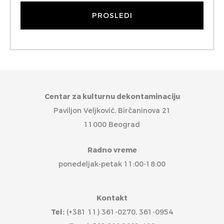
Centar za kulturnu dekontaminaciju
Paviljon Veljković, Birčaninova 21
11000 Beograd
Radno vreme
ponedeljak-petak 11:00-18:00
Kontakt
Tel:
(+381 11) 361-0270, 361-0954