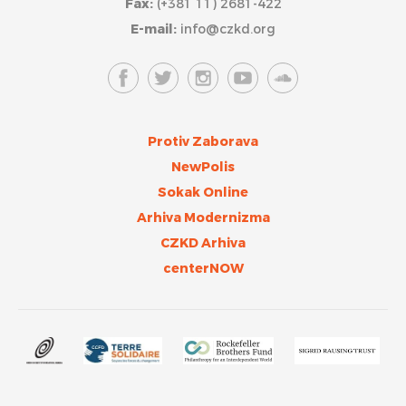
Fax:
(+381 11) 2681-422
E-mail:
info@czkd.org
Protiv Zaborava
NewPolis
Sokak Online
Arhiva Modernizma
CZKD Arhiva
centerNOW