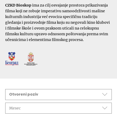
CZKD Bioskop
ima za cilj osvajanje prostora prikazivanja
filma koji ne robuje imperativu samoodrživosti mašine
kulturnih industrija već evocira specifičnu tradiciju
gledanja i proizvodnje filma koju su negovali kino klubovi
i filmske škole i ovom praksom uticali na celokupnu
filmsku kulturu upravo odnosom poštovanja prema svim
učesnicima i elementima filmskog procesa.
Događaji
Otvoreni poziv
Mesec