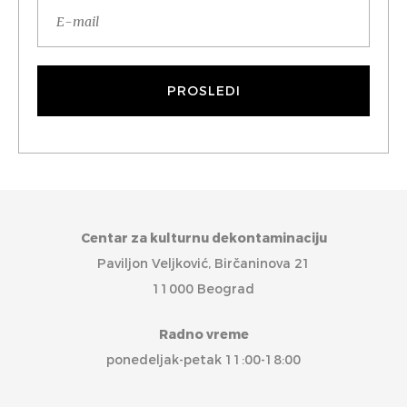
Centar za kulturnu dekontaminaciju
Paviljon Veljković, Birčaninova 21
11000 Beograd
Radno vreme
ponedeljak-petak 11:00-18:00