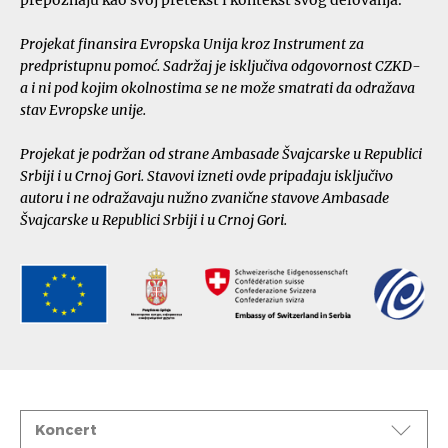
Projekat finansira Evropska Unija kroz Instrument za
predpristupnu pomoć. Sadržaj je isključiva odgovornost CZKD-
a i ni pod kojim okolnostima se ne može smatrati da odražava
stav Evropske unije.
Projekat je podržan od strane Ambasade Švajcarske u Republici
Srbiji i u Crnoj Gori. Stavovi izneti ovde pripadaju isključivo
autoru i ne odražavaju nužno zvanične stavove Ambasade
Švajcarske u Republici Srbiji i u Crnoj Gori.
Događaji
Koncert