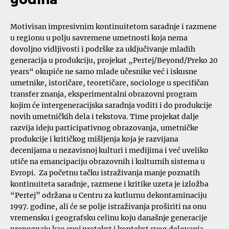
Motivisan impresivnim kontinuitetom saradnje i razmene
u regionu u polju savremene umetnosti koja nema
dovoljno vidljivosti i podrške za uključivanje mladih
generacija u produkciju, projekat „Pertej/Beyond/Preko 20
years“ okupiće ne samo mlade učesnike već i iskusne
umetnike, istoričare, teoretičare, sociologe u specifičan
transfer znanja, eksperimentalni obrazovni program
kojim će intergeneracijska saradnja voditi i do produkcije
novih umetničkih dela i tekstova. Time projekat dalje
razvija ideju participativnog obrazovanja, umetničke
produkcije i kritičkog mišljenja koja je razvijana
decenijama u nezavisnoj kulturi i medijima i već uveliko
utiče na emancipaciju obrazovnih i kulturnih sistema u
Evropi. Za početnu tačku istraživanja manje poznatih
kontinuiteta saradnje, razmene i kritike uzeta je izložba
“Pertej” održana u Centru za kutlurnu dekontaminaciju
1997. godine, ali će se polje istraživanja proširiti na onu
vremensku i geografsku celinu koju današnje generacije
prepoznaju kao svoj pretekst i kontekst svog delovanja.