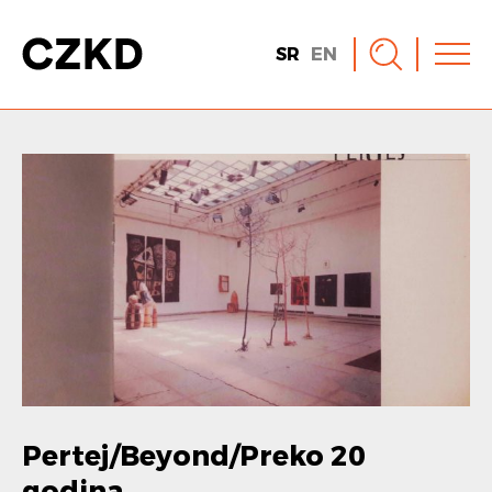
SR
EN
Pertej/Beyond/Preko 20
godina