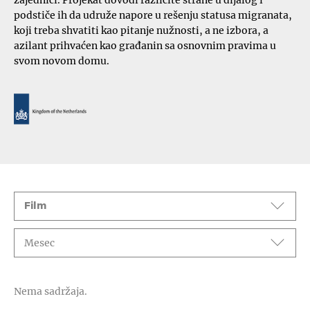
podstiče ih da udruže napore u rešenju statusa migranata,
koji treba shvatiti kao pitanje nužnosti, a ne izbora, a
azilant prihvaćen kao građanin sa osnovnim pravima u
svom novom domu.
Događaji
Film
Mesec
Nema sadržaja.