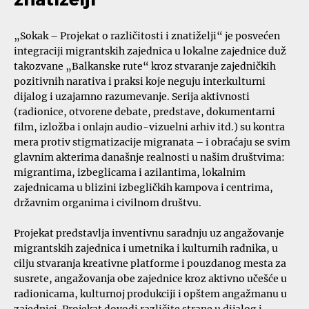
„Sokak – Projekat o različitosti i znatiželji“ je posvećen
integraciji migrantskih zajednica u lokalne zajednice duž
takozvane „Balkanske rute“ kroz stvaranje zajedničkih
pozitivnih narativa i praksi koje neguju interkulturni
dijalog i uzajamno razumevanje. Serija aktivnosti
(radionice, otvorene debate, predstave, dokumentarni
film, izložba i onlajn audio-vizuelni arhiv itd.) su kontra
mera protiv stigmatizacije migranata – i obraćaju se svim
glavnim akterima današnje realnosti u našim društvima:
migrantima, izbeglicama i azilantima, lokalnim
zajednicama u blizini izbegličkih kampova i centrima,
državnim organima i civilnom društvu.
Projekat predstavlja inventivnu saradnju uz angažovanje
migrantskih zajednica i umetnika i kulturnih radnika, u
cilju stvaranja kreativne platforme i pouzdanog mesta za
susrete, angažovanja obe zajednice kroz aktivno učešće u
radionicama, kulturnoj produkciji i opštem angažmanu u
zajednici. Projekat dovodi različite strane u dijalog i